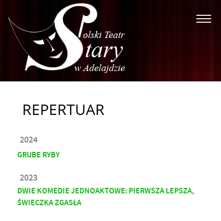
Strona główna
Historia
Ludzie Teatru
Repertuar
REPERTUAR
Galeria
Kontakt
2024
GRUBE RYBY
2023
DWIE KOMEDIE JEDNOAKTOWE: PIERWSZA LEPSZA,
ŚWIECZKA ZGASŁA