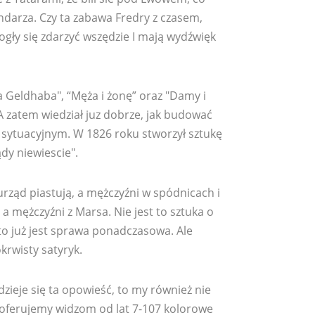
ndarza. Czy ta zabawa Fredry z czasem,
gły się zdarzyć wszędzie I mają wydźwięk
na Geldhaba", “Męża i żonę” oraz "Damy i
A zatem wiedział juz dobrze, jak budować
 sytuacyjnym. W 1826 roku stworzył sztukę
dy niewiescie".
y urząd piastują, a mężczyźni w spódnicach i
, a mężczyźni z Marsa. Nie jest to sztuka o
to już jest sprawa ponadczasowa. Ale
krwisty satyryk.
zieje się ta opowieść, to my również nie
o oferujemy widzom od lat 7-107 kolorowe