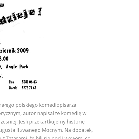
onałego polskiego komediopisarza
orycznym, autor napisał te komedię w
zesniej. Jesli przekartkujemy historię
 Augusta II zwanego Mocnym. Na dodatek,
 z Tatarami, że bili sie pod Lwowem, co