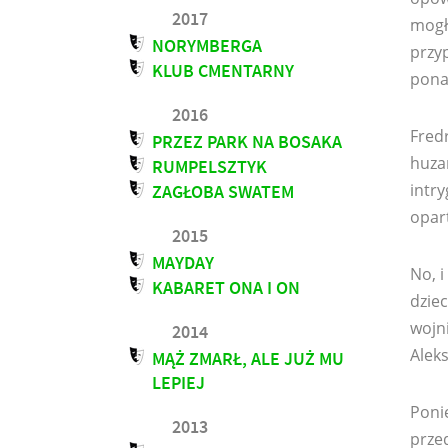
2017
mogło
NORYMBERGA
przyp
KLUB CMENTARNY
pona
2016
Fredr
PRZEZ PARK NA BOSAKA
huzar
RUMPELSZTYK
intr
ZAGŁOBA SWATEM
opart
2015
MAYDAY
No, i
KABARET ONA I ON
dziec
wojni
2014
Aleks
MĄŻ ZMARŁ, ALE JUŻ MU
LEPIEJ
Ponie
2013
prze