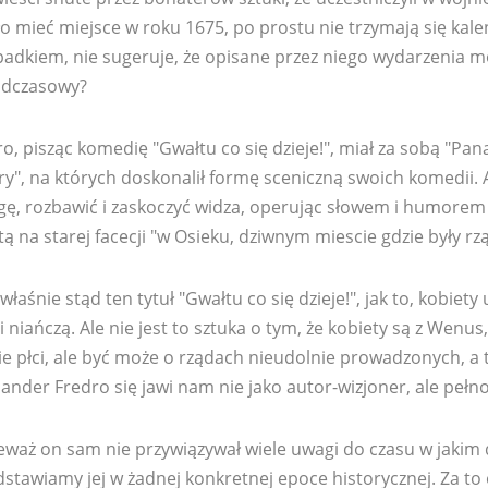
 mieć miejsce w roku 1675, po prostu nie trzymają się kale
adkiem, nie sugeruje, że opisane przez niego wydarzenia mo
dczasowy?
o, pisząc komedię "Gwałtu co się dzieje!", miał za sobą "Pa
y", na których doskonalił formę sceniczną swoich komedii. 
ygę, rozbawić i zaskoczyć widza, operując słowem i humorem
ą na starej facecji "w Osieku, dziwnym miescie gdzie były rzą
 właśnie stąd ten tytuł "Gwałtu co się dzieje!", jak to, kobiet
i niańczą. Ale nie jest to sztuka o tym, że kobiety są z Wenus
e płci, ale być może o rządach nieudolnie prowadzonych, a 
ander Fredro się jawi nam nie jako autor-wizjoner, ale pełno
waż on sam nie przywiązywał wiele uwagi do czasu w jakim d
dstawiamy jej w żadnej konkretnej epoce historycznej. Za t