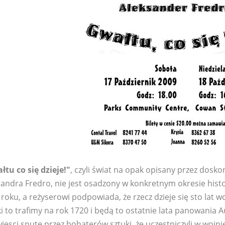
łtu co się dzieje!"
, czyli świat na opak opisany przez dosk
sandra Fredro, nie jest osadzony w konkretnym okresie hist
roku, a reżyserowi podpowiada, że rzecz dzieje się sto lat wc
i to trafimy na rok 1720 i będą to ostatnie lata panowania
esci snute przez bohaterów sztuki, że uczestniczyli w wojnie